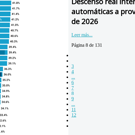
Descenso real inter
automáticas a prov
de 2026
Leer más...
Página 8 de 131
3
4
...
6
7
8
9
...
11
12